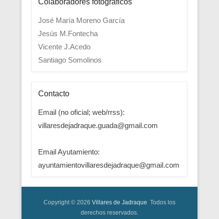
Colaboradores fotográficos
José María Moreno García
Jesús M.Fontecha
Vicente J.Acedo
Santiago Somolinos
Contacto
Email (no oficial; web/rrss):
villaresdejadraque.guada@gmail.com
Email Ayutamiento:
ayuntamientovillaresdejadraque@gmail.com
Copyright © 2026
Villares de Jadraque
Todos los
derechos reservados.