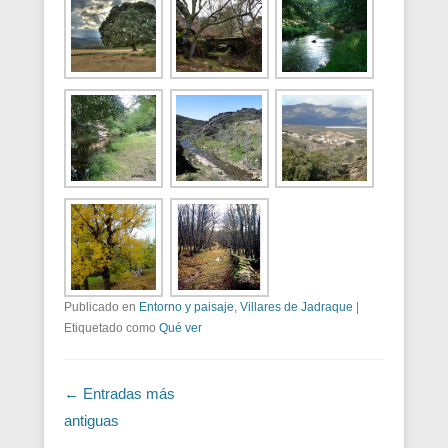
Publicado en
Entorno y paisaje
,
Villares de Jadraque
|
Etiquetado como
Qué ver
Navegación de entradas
←
Entradas más
antiguas