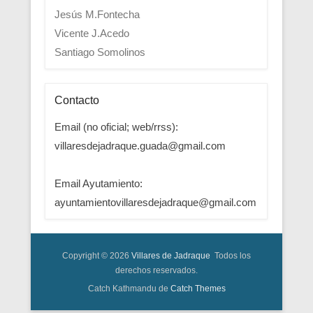
Jesús M.Fontecha
Vicente J.Acedo
Santiago Somolinos
Contacto
Email (no oficial; web/rrss):
villaresdejadraque.guada@gmail.com
Email Ayutamiento:
ayuntamientovillaresdejadraque@gmail.com
Copyright © 2026
Villares de Jadraque
Todos los
derechos reservados.
Catch Kathmandu de
Catch Themes